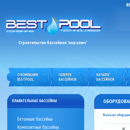
B
Строительство бассейнов "под ключ"
О КОМПАНИИ
ГАЛЕРЕЯ
КАТАЛОГ
previous
next
BESTPOOL
БАССЕЙНОВ
БАССЕЙНОВ
КАТАЛОГ
ОБОРУДОВАН
ПЛАВАТЕЛЬНЫЕ БАССЕЙНЫ
Каталог оборудо
Бетонные бассейны
Композитные бассейны