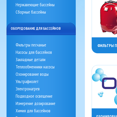
Нержавеющие бассейны
Сборные бассейны
ОБОРУДОВАНИЕ ДЛЯ БАССЕЙНОВ
Фильтры песчаные
ФИЛЬТРЫ П
Насосы для бассейнов
Закладные детали
Теплообменники насосы
Озонирование воды
Ультрафиолет
Электронагрев
Подводное освещение
Измерение дозирование
Химия для бассейнов
ОЗОНИРОВА