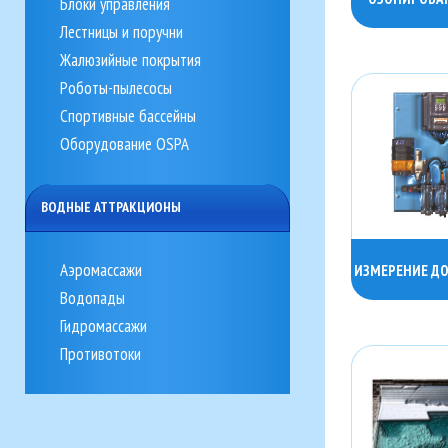
Блоки управления
Лестницы и поручни
Жалюзийные покрытия
Роботы-пылесосы
Спортивные бассейны
Оборудование OSPA
ВОДНЫЕ АТТРАКЦИОНЫ
Аэромассажи
ИЗМЕРЕНИЕ Д
Водопады
Гидромассажи
Противотоки