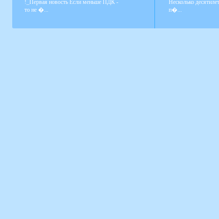
!_Первая новость Если меньше ПДК -
Несколько десятиле
то не �...
п�...